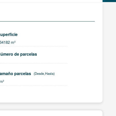
uperficie
64182 m²
úmero de parcelas
amaño parcelas
(Desde,Hasta)
, m²